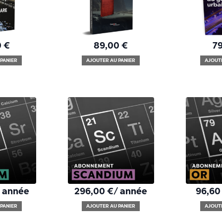
0
€
89,00
€
7
PANIER
AJOUTER AU PANIER
AJOUT
/ année
296,00
€
/ année
96,6
PANIER
AJOUTER AU PANIER
AJOUT