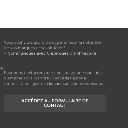
COMMUNICATION
RUBRIQ
Vous souhaitez accroître et pérenniser la notoriété
de vos marques et savoir-faire ?
> Communiquez avec Chroniques d’architecture !
NOUS CONTACTER
sa
Pour nous contacter, pour nous poser une question
s
ou même vous plaindre ;-) accédez à notre
formulaire en ligne en cliquant sur le lien ci-dessous.
ACCÉDEZ AU FORMULAIRE DE
CONTACT
E