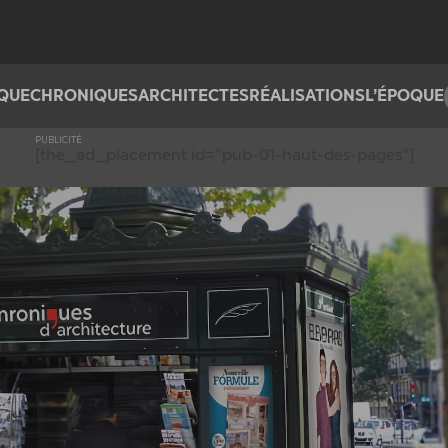
IQUE
CHRONIQUES
ARCHITECTES
RÉALISATIONS
L’ÉPOQUE
PUBLICITÉ
[the_ad_placement id="pub-01-haut-des-pages"]