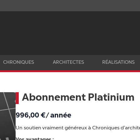
CHRONIQUES
ARCHITECTES
RÉALISATIONS
Abonnement Platinium
996,00
€
/ année
Un soutien vraiment généreux à Chroniques d’archite