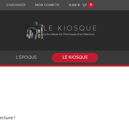
0
S’ABONNER
MON COMPTE
0,00
€
LE KIOSQUE
La boutique de Chroniques d'architecture
L’ÉPOQUE
LE KIOSQUE
cture !