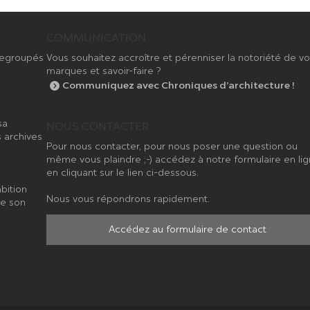
COMMUNICATION
 regroupés
Vous souhaitez accroître et pérenniser la notoriété de v
marques et savoir-faire ?
Communiquez avec Chroniques d’architecture !
sa
NOUS CONTACTER
 archives
Pour nous contacter, pour nous poser une question ou
même vous plaindre ;-) accédez à notre formulaire en li
en cliquant sur le lien ci-dessous.
bition
Nous vous répondrons rapidement.
de son
Accédez au formulaire de contact