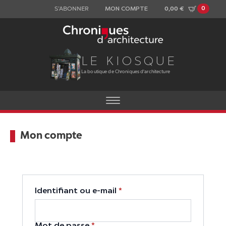
0
0,00
€
S’ABONNER
MON COMPTE
LE KIOSQUE
La boutique de Chroniques d'architecture
Mon compte
Obligatoire
Identifiant ou e-mail
*
Obligatoire
Mot de passe
*