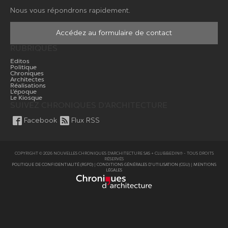
Nous vous répondrons rapidement.
Accédez au formulaire de contact
RUBRIQUES
Editos
Politique
Chroniques
Architectes
Réalisations
L’époque
Le Kiosque
SUIVEZ CHRONIQUES D'ARCHITECTURE
Facebook
Flux RSS
COPYRIGHT © 2026 NOUVELLES CHRONIQUES D'ARCHITECTURE SAS + CLUBBEDIN® - TOUS DROITS
RÉSERVÉS
POLITIQUE DE CONFIDENTIALITÉ (RGPD)
|
CONDITIONS GÉNÉRALES D’UTILISATION (CGU)
|
MENTIONS
LÉGALES