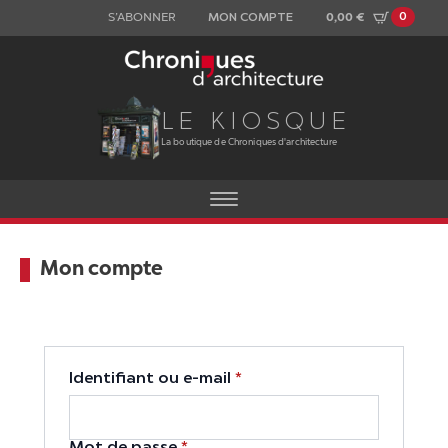
0
0,00
€
S’ABONNER
MON COMPTE
LE KIOSQUE
La boutique de Chroniques d'architecture
Mon compte
Obligatoire
Identifiant ou e-mail
*
Obligatoire
Mot de passe
*