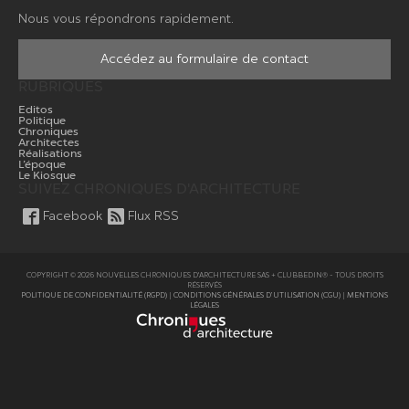
Nous vous répondrons rapidement.
Accédez au formulaire de contact
RUBRIQUES
Editos
Politique
Chroniques
Architectes
Réalisations
L’époque
Le Kiosque
SUIVEZ CHRONIQUES D'ARCHITECTURE
Facebook
Flux RSS
COPYRIGHT © 2026 NOUVELLES CHRONIQUES D'ARCHITECTURE SAS + CLUBBEDIN® - TOUS DROITS
RÉSERVÉS
POLITIQUE DE CONFIDENTIALITÉ (RGPD)
|
CONDITIONS GÉNÉRALES D’UTILISATION (CGU)
|
MENTIONS
LÉGALES