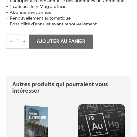
– Participer à la fête annuelle des abonnées de Chroniques
– 1 cadeau : le « Mug » officiel
– Abonnement annuel
– Renouvellement automatique
– Possibilité d’annuler avant renouvellement
quantité
de
AJOUTER AU PANIER
Abonnement
Ribidium
Autres produits qui pourraient vous
intéresser