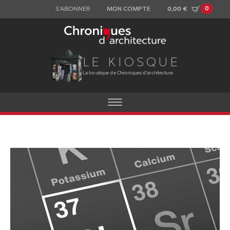
0
0,00
€
S’ABONNER
MON COMPTE
LE KIOSQUE
La boutique de Chroniques d'architecture