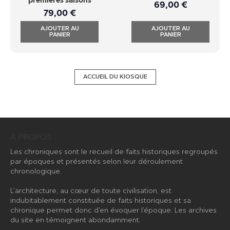
premières saisons
69,00
€
79,00
€
AJOUTER AU
AJOUTER AU
PANIER
PANIER
ACCUEIL DU KIOSQUE
À PROPOS
Les chroniques sont le recueil de faits historiques regroupés
par époques et présentés selon leur déroulement
chronologique.
L’architecture, au cœur de toute civilisation, est
indubitablement constituée de faits historiques et sa
chronique permet donc d’en évoquer l’époque. Les archives
du site en témoignent abondamment.