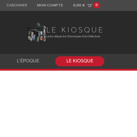
0
S’ABONNER
MON COMPTE
0,00
€
LE KIOSQUE
La boutique de Chroniques d'architecture
L’ÉPOQUE
LE KIOSQUE