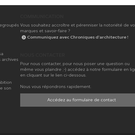
COMMUNICATION
 regroupés
Vous souhaitez accroître et pérenniser la notoriété de v
marques et savoir-faire ?
Communiquez avec Chroniques d’architecture !
sa
NOUS CONTACTER
 archives
Pour nous contacter, pour nous poser une question ou
même vous plaindre ;-) accédez à notre formulaire en li
en cliquant sur le lien ci-dessous.
bition
Nous vous répondrons rapidement.
de son
Accédez au formulaire de contact