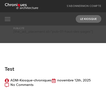
S’ABONNER
MON COMPTE
LE KIOSQUE
PUBLICITÉ
[the_ad_placement id="pub-01-haut-des-pages"]
Test
ADM-Kiosque-chroniques
novembre 12th, 2025
No Comments